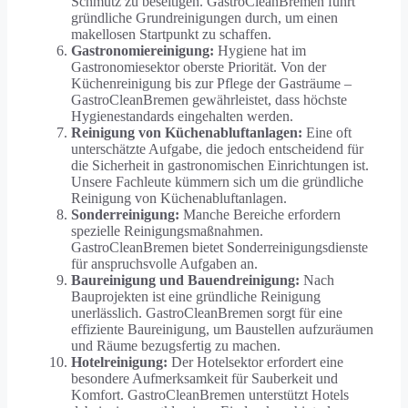
Schmutz zu beseitigen. GastroCleanBremen führt
gründliche Grundreinigungen durch, um einen
makellosen Startpunkt zu schaffen.
Gastronomiereinigung:
Hygiene hat im
Gastronomiesektor oberste Priorität. Von der
Küchenreinigung bis zur Pflege der Gasträume –
GastroCleanBremen gewährleistet, dass höchste
Hygienestandards eingehalten werden.
Reinigung von Küchenabluftanlagen:
Eine oft
unterschätzte Aufgabe, die jedoch entscheidend für
die Sicherheit in gastronomischen Einrichtungen ist.
Unsere Fachleute kümmern sich um die gründliche
Reinigung von Küchenabluftanlagen.
Sonderreinigung:
Manche Bereiche erfordern
spezielle Reinigungsmaßnahmen.
GastroCleanBremen bietet Sonderreinigungsdienste
für anspruchsvolle Aufgaben an.
Baureinigung und Bauendreinigung:
Nach
Bauprojekten ist eine gründliche Reinigung
unerlässlich. GastroCleanBremen sorgt für eine
effiziente Baureinigung, um Baustellen aufzuräumen
und Räume bezugsfertig zu machen.
Hotelreinigung:
Der Hotelsektor erfordert eine
besondere Aufmerksamkeit für Sauberkeit und
Komfort. GastroCleanBremen unterstützt Hotels